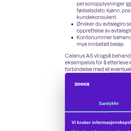
personopplysninger ig
fødselsdato, kjønn, pos
kundekonsulent.
Ønsker du avtalegiro 
opprettelse av avtalegi
Kontonummer behandler 
mye innbetalt beløp.
Calanus AS vil også behandl
eksempelvis for å etterleve l
forbindelse med et eventuelt
Rettslig grunnlag f
De rettslige grunnlagene f
Samtykke
deg som kunde er i hovedsa
at dette er nødvendig 
Vi bruker informasjonskapsl
leverandør