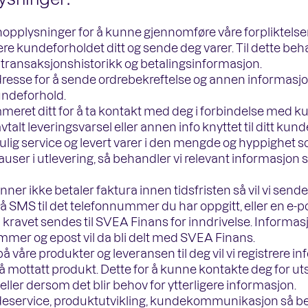
ysninger:
nopplysninger for å kunne gjennomføre våre forpliktelser
e kundeforholdet ditt og sende deg varer. Til dette beha
transaksjonshistorikk og betalingsinformasjon.
resse for å sende ordrebekreftelse og annen informasjon
undeforhold.
meret ditt for å ta kontakt med deg i forbindelse med ku
lt leveringsvarsel eller annen info knyttet til ditt kund
mulig service og levert varer i den mengde og hyppighet 
auser i utlevering, så behandler vi relevant informasjon 
ner ikke betaler faktura innen tidsfristen så vil vi sende
 SMS til det telefonnummer du har oppgitt, eller en e-
vil kravet sendes til SVEA Finans for inndrivelse. Inform
mmer og epost vil da bli delt med SVEA Finans.
 på våre produkter og leveransen til deg vil vi registrere
å mottatt produkt. Dette for å kunne kontakte deg for u
ller dersom det blir behov for ytterligere informasjon.
deservice, produktutvikling, kundekommunikasjon så be