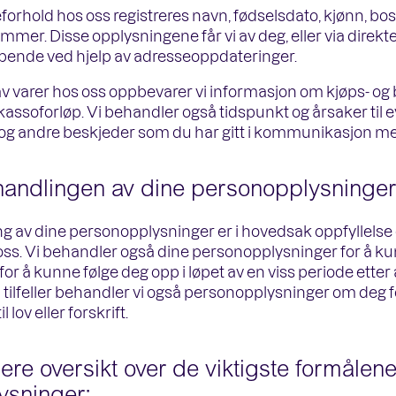
eforhold hos oss registreres navn, fødselsdato, kjønn, b
r. Disse opplysningene får vi av deg, eller via direkte
øpende ved hjelp av adresseoppdateringer.
v varer hos oss oppbevarer vi informasjon om kjøps- og 
assoforløp. Vi behandler også tidspunkt og årsaker til eve
g andre beskjeder som du har gitt i kommunikasjon me
andlingen av dine personopplysninger
 av dine personopplysninger er i hovedsak oppfyllelse 
ss. Vi behandler også dine personopplysninger for å k
for å kunne følge deg opp i løpet av en viss periode etter 
ilfeller behandler vi også personopplysninger om deg for
 lov eller forskrift.
ere oversikt over de viktigste formåle