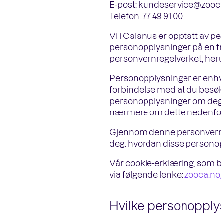
E-post:
kundeservice@zooc
Telefon: 77 49 91 00
Vi i Calanus er opptatt av p
personopplysninger på en tr
personvernregelverket, her
Personopplysninger er enhver
forbindelse med at du besøke
personopplysninger om deg.
nærmere om dette nedenfor
Gjennom denne personverne
deg, hvordan disse personopp
Vår cookie-erklæring, som be
via følgende lenke:
zooca.no
Hvilke personopplys