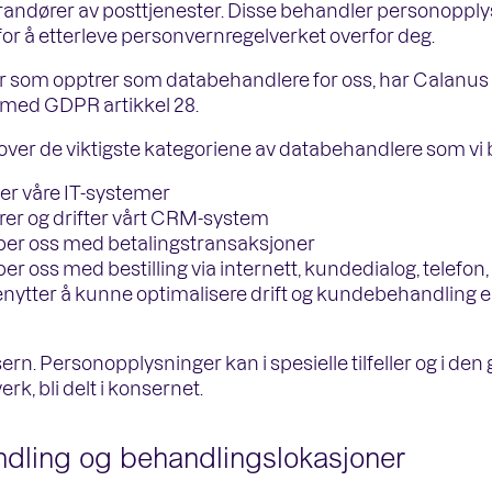
verandører av posttjenester. Disse behandler personoppl
 for å etterleve personvernregelverket overfor deg.
er som opptrer som databehandlere for oss, har Calanus
 med GDPR artikkel 28.
over de viktigste kategoriene av databehandlere som vi 
er våre IT-systemer
er og drifter vårt CRM-system
per oss med betalingstransaksjoner
r oss med bestilling via internett, kundedialog, telefon
nytter å kunne optimalisere drift og kundebehandling ell
n. Personopplysninger kan i spesielle tilfeller og i den gr
k, bli delt i konsernet.
ndling og behandlingslokasjoner