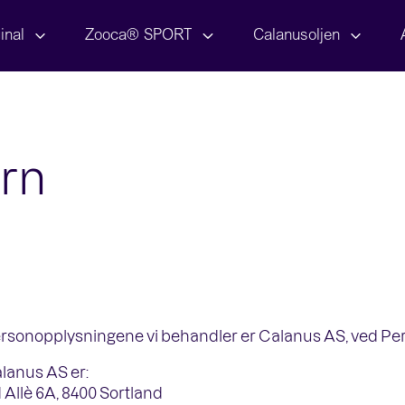
inal
Zooca® SPORT
Calanusoljen
rn
ersonopplysningene vi behandler er Calanus AS, ved Pe
lanus AS er:
Allè 6A, 8400 Sortland