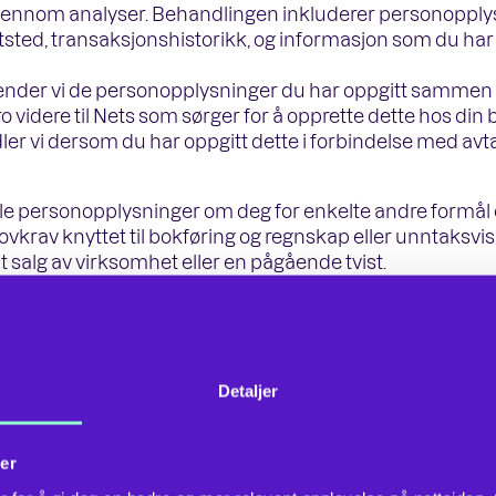
jennom analyser. Behandlingen inkluderer personopply
tsted, transaksjonshistorikk, og informasjon som du har 
sender vi de personopplysninger du har oppgitt samm
ro videre til Nets som sørger for å opprette dette hos din
vi dersom du har oppgitt dette i forbindelse med avtal
e personopplysninger om deg for enkelte andre formål e
ovkrav knyttet til bokføring og regnskap eller unntaksvis f
 salg av virksomhet eller en pågående tvist.
or behandling av dine personopplysnin
or at Calanus AS som behandlingsansvarlig kan behand
Detaljer
k:
for å oppfylle avtalen som er inngått mellom deg som k
er