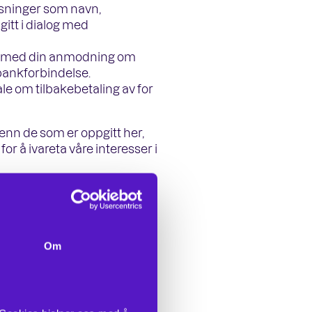
sninger som navn,
gitt i dialog med
en med din anmodning om
 bankforbindelse.
e om tilbakebetaling av for
nn de som er oppgitt her,
or å ivareta våre interesser i
ger
le personopplysninger om
Om
unde og Calanus AS som