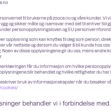
a.no
ersonvernet til brukerne på zooca.no og våre kunder. Vi v
ygg og sikker måte og i samsvar med det til enhver tid 
under personopplysningsloven og EU personvernforordn
 opplysning som kan knyttes til deg som person, direkte 
r vår nettside og dersom du velger å bli kunde hos oss 
 Noen av disse opplysningene gir du oss, mens andre ko
.
rklæringen får du informasjon om hvilke personopply
lysningene blir behandlet og hvilke rettigheter du har 
skriver bruk av informasjonskapsler når du besøker våre 
/cookies/
ninger behandler vi i forbindelse med 