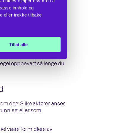
 Cookies hjelper oss med å 
passe innhold og 
ernmessige ulempene som du
eller trekke tilbake 
Tillat alle
nfor ditt eksisterende
regel oppbevart så lenge du
d
m deg. Slike aktører anses
unnlag, eller som
el være formidlere av