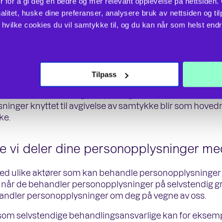
r for å gi deg en bedre og mer relevant opplevelse på nettsiden.
ennom lovregler
litet, huske dine preferanser, analysere bruk av nettsiden og til
har en berettiget interesse som overstiger de personv
vilke cookies du vil samtykke til, og du kan når som helst endre 
gene følger av GDPR artikkel 6.
dsføring
Tilpass
, kan vi kontakte deg på epost og telefon med tilbud ute
inger knyttet til avgivelse av samtykke blir som hoved
ke.
 vi deler dine personopplysninger me
 ulike aktører som kan behandle personopplysninger o
når de behandler personopplysninger på selvstendig gr
andler personopplysninger om deg på vegne av oss.
om selvstendige behandlingsansvarlige kan for eksemp