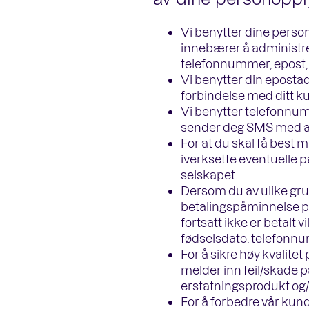
av dine personoppl
Vi benytter dine perso
innebærer å administrer
telefonnummer, epost, 
Vi benytter din epostad
forbindelse med ditt k
Vi benytter telefonnum
sender deg SMS med avta
For at du skal få best 
iverksette eventuelle p
selskapet.
Dersom du av ulike grun
betalingspåminnelse på
fortsatt ikke er betalt 
fødselsdato, telefonnu
For å sikre høy kvalitet
melder inn feil/skade p
erstatningsprodukt og/e
For å forbedre vår kun