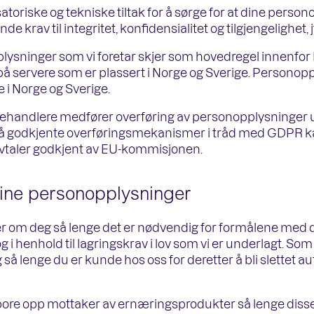
toriske og tekniske tiltak for å sørge for at dine pers
nde krav til integritet, konfidensialitet og tilgjengelighet, 
plysninger som vi foretar skjer som hovedregel innenfo
å servere som er plassert i Norge og Sverige. Personopp
 i Norge og Sverige.
behandlere medfører overføring av personopplysninger ut
t på godkjente overføringsmekanismer i tråd med GDPR ka
vtaler godkjent av EU-kommisjonen.
dine personopplysninger
r om deg så lenge det er nødvendig for formålene med d
g i henhold til lagringskrav i lov som vi er underlagt. So
å lenge du er kunde hos oss for deretter å bli slettet a
spore opp mottaker av ernæringsprodukter så lenge diss