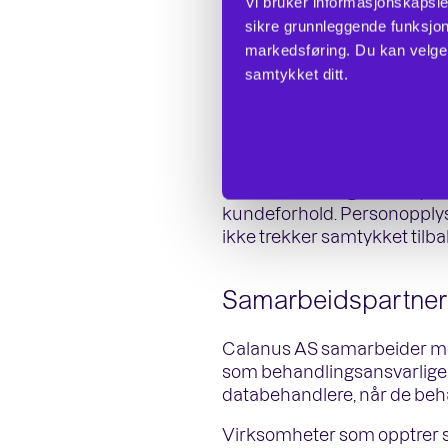
Vi bruker informasjonskapsle
at vi er pålagt dette gj
sikre grunnleggende funksjona
at vi som virksomhet 
markedsføring. Du kan velge h
påføres ditt samtykke
samtykket ditt.
Disse rettslige grunnla
Samtykke til marke
Dersom du har gitt samtykke
kundeforhold. Personopplysn
ikke trekker samtykket tilba
Samarbeidspartnere
Calanus AS samarbeider med
som behandlingsansvarlige 
databehandlere, når de beh
Virksomheter som opptrer s