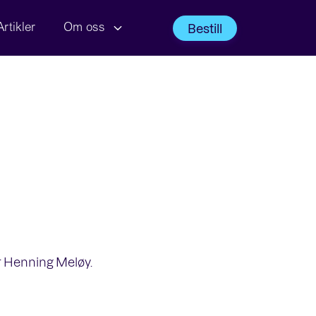
Bestill
Artikler
Om oss
r Henning Meløy.