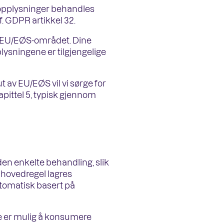
onopplysninger behandles
jf. GDPR artikkel 32.
r EU/EØS-området. Dine
lysningene er tilgjengelige
 av EU/EØS vil vi sørge for
pittel 5, typisk gjennom
en enkelte behandling, slik
m hovedregel lagres
utomatisk basert på
e er mulig å konsumere