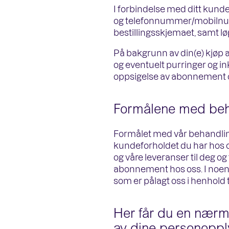
I forbindelse med ditt kund
og telefonnummer/mobilnumme
bestillingsskjemaet, samt l
På bakgrunn av din(e) kjøp a
og eventuelt purringer og ink
oppsigelse av abonnement o
Formålene med beh
Formålet med vår behandling
kundeforholdet du har hos o
og våre leveranser til deg og 
abonnement hos oss. I noen t
som er pålagt oss i henhold til
Her får du en nærm