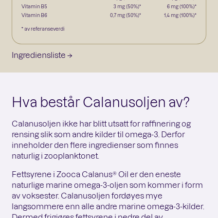
Vitamin B5
3 mg (50%)*
6 mg (100%)*
Vitamin B6
0,7 mg (50%)*
1,4 mg (100%)*
* av referanseverdi
Ingrediensliste →
Hva består Calanusoljen av?
Calanusoljen ikke har blitt utsatt for raffinering og
rensing slik som andre kilder til omega-3. Derfor
inneholder den flere ingredienser som finnes
naturlig i zooplanktonet.
Fettsyrene i Zooca Calanus® Oil er den eneste
naturlige marine omega-3-oljen som kommer i form
av voksester. Calanusoljen fordøyes mye
langsommere enn alle andre marine omega-3-kilder.
Dermed frigjøres fettsyrene i nedre del av