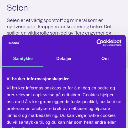
Selen
Selen er et viktig sporstoff og mineral som er
nødvendig for kroppens funksjoner og helse. Det
spiller en viktig rolle som del av flere enzymer og
antioksidanter. Selen har flere viktige funksjoner og
bidrar for eksempel til
immunsystemets normale
funksjon
og beskyttelse av cellene mot
oksidativt
stress
.
Samtykke
Detaljer
Om
Vi bruker informasjonskapsler
Vitamin D
Vi bruker informasjonskapsler for å gi deg en bedre og 
mer relevant opplevelse på nettsiden. Cookies hjelper 
Vitamin D er en fettløselig vitamin som er viktig for
oss med å sikre grunnleggende funksjonalitet, huske dine 
flere viktige funksjoner i kroppen. Den har flere
preferanser, analysere bruk av nettsiden og tilpasse 
former, men de to viktigste er vitamin D
2
innhold og markedsføring. Du kan velge hvilke cookies 
(ergokalsiferol) og vitamin D
(kolekalsiferol). Vitamin
3
du vil samtykke til, og du kan når som helst endre eller 
D er et stoff som har bred dokumentasjon for