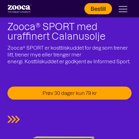
Bestill
Zooca®
SPORT
med
uraffinert Calanusolje
Zooca® SPORT er kosttilskuddet for deg som trener
litt, trener mye eller trenger mer
energi. Kosttilskuddet er godkjent av Informed Sport.
Prøv 30 dager kun 79 kr