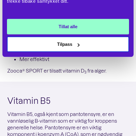
trekke tilbake samtykket ditt.
betydningen for
immunsystemet
,
muskulaturen
og
beinbygningen
.
Vitamin D
(kolekalsiferol) er generelt anerkjent som
3
Tillat alle
den beste formen av vitamin D for mennesker. Dette
skyldes flere grunner:
Tilpass
Biologisk aktivitet
Varighet i kroppen
Mer effektivt
Zooca® SPORT er tilsatt vitamin D
fra alger.
3
Vitamin B5
Vitamin B5, også kjent som pantotensyre, er en
vannløselig B-vitamin som er viktig for kroppens
generelle helse. Pantotensyre er en viktig
komponent i koenzym A (CoA), som er nødvendig