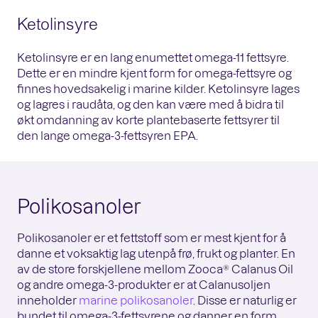
Ketolinsyre
Ketolinsyre er en lang enumettet omega-11 fettsyre.
Dette er en mindre kjent form for omega-fettsyre og
finnes hovedsakelig i marine kilder. Ketolinsyre lages
og lagres i raudåta, og den kan være med å bidra til
økt omdanning av korte plantebaserte fettsyrer til
den lange omega-3-fettsyren EPA.
Polikosanoler
Polikosanoler er et fettstoff som er mest kjent for å
danne et voksaktig lag utenpå frø, frukt og planter. En
av de store forskjellene mellom Zooca® Calanus Oil
og andre omega-3-produkter er at Calanusoljen
inneholder
marine polikosanoler
. Disse er naturlig er
bundet til omega-3-fettsyrene og danner en form