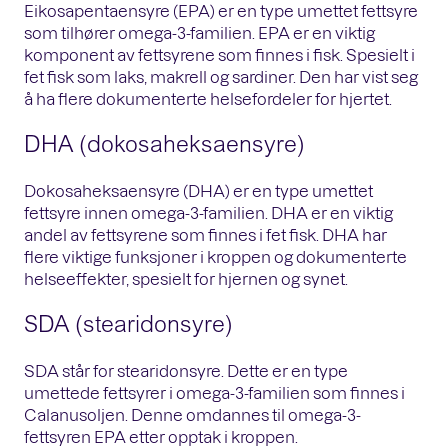
Eikosapentaensyre (EPA) er en type umettet fettsyre
som tilhører omega-3-familien. EPA er en viktig
komponent av fettsyrene som finnes i fisk. Spesielt i
fet fisk som laks, makrell og sardiner. Den har vist seg
å ha flere dokumenterte helsefordeler for hjertet.
DHA (dokosaheksaensyre)
Dokosaheksaensyre (DHA) er en type umettet
fettsyre innen omega-3-familien. DHA er en viktig
andel av fettsyrene som finnes i fet fisk. DHA har
flere viktige funksjoner i kroppen og dokumenterte
helseeffekter, spesielt for hjernen og synet.
SDA (stearidonsyre)
SDA står for stearidonsyre. Dette er en type
umettede fettsyrer i omega-3-familien som finnes i
Calanusoljen. Denne omdannes til omega-3-
fettsyren EPA etter opptak i kroppen.