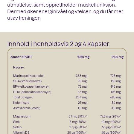
utmattelse, samt opprettholder muskelfunksjon.
Dermed øker energinivået og ytelsen, og du får mer
ut av treningen
Innhold i henholdsvis 2 og 4 kapsler:
Zooca® SPORT
1050 mg
2100 mg
Hvorav:
Marine polikosanoler
363 mg
726 mg
SDA (stearidonsyre)
78 mg
156 mg
EPA (eikosapentaensyre)
73 mg
145 mg
DHA (dokosaheksaensyre)
53 mg
106 mg
Total omega-3
234 mg
468 mg
Ketolinsyre
27 mg
54 mg
Astaxanthin (-ester)
1,9 mg
3,8 mg
Magnesium
37 mg (10%)*
74,8 mg (20%)*
Sink
5 mg (50%)*
10 mg (100%)*
Selen
27 µg (50%)*
55 µg (100%)*
Vitamin D3
20 µg (400%)*
40 µg (800%)*