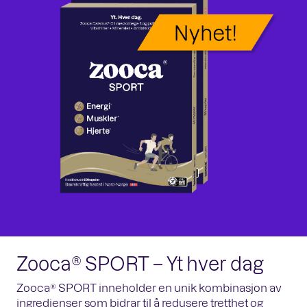
Zooca® SPORT – Yt hver dag
Zooca® SPORT inneholder en unik kombinasjon av
ingredienser som bidrar til å redusere tretthet og