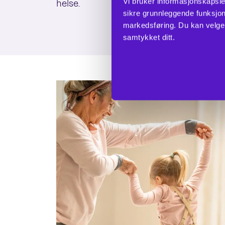
Vi bruker informasjonskapsle
helse.
sikre grunnleggende funksjona
markedsføring. Du kan velge h
samtykket ditt.