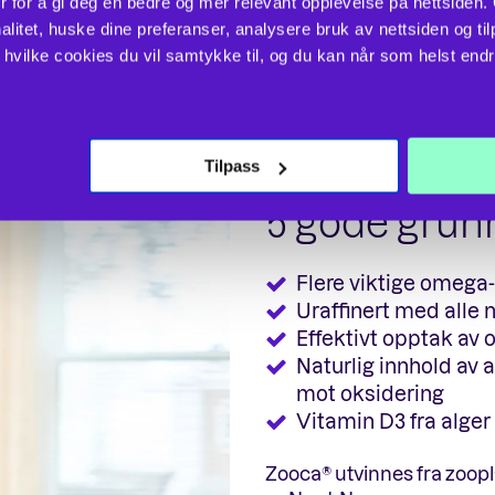
r for å gi deg en bedre og mer relevant opplevelse på nettsiden.
litet, huske dine preferanser, analysere bruk av nettsiden og til
vilke cookies du vil samtykke til, og du kan når som helst endre 
Tilpass
Zooca® Original
5 gode grunn
Flere viktige omega
Uraffinert med alle n
Effektivt opptak av
Naturlig innhold av 
mot oksidering
Vitamin D3 fra alger
Zooca® utvinnes fra zoop