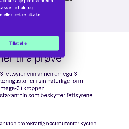
 Cookies hjelper oss med å 
passe innhold og 
eller trekke tilbake 
Tillat alle
er til å prøve
-3 fettsyrer enn annen omega-3
æringsstoffer i sin naturlige form
 omega-3 i kroppen
astaxanthin som beskytter fettsyrene
lankton bærekraftig høstet utenfor kysten