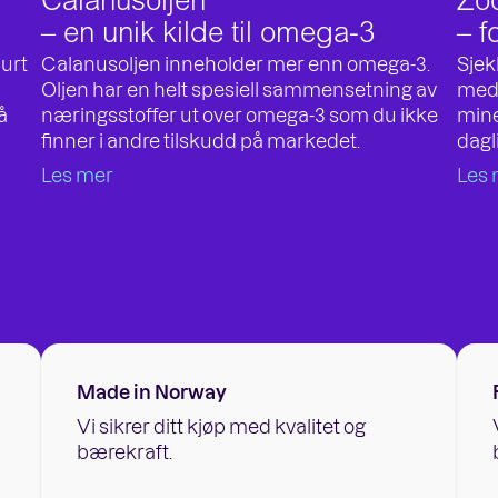
Calanusoljen
Zo
– en unik kilde til omega-3
– f
lurt
Calanusoljen inneholder mer enn omega-3.
Sjek
Oljen har en helt spesiell sammensetning av
med 
å
næringsstoffer ut over omega-3 som du ikke
mine
finner i andre tilskudd på markedet.
dagl
Les mer
Les 
Made in Norway
Vi sikrer ditt kjøp med kvalitet og
bærekraft.