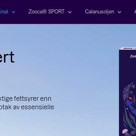
inal
Zooca® SPORT
Calanusoljen
rt
ktige fettsyrer enn
ptak av essensielle