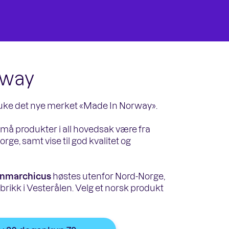
rway
 bruke det nye merket «Made In Norway».
et må produkter i all hovedsak være fra
orge, samt vise til god kvalitet og
inmarchicus
høstes utenfor Nord-Norge,
abrikk i Vesterålen. Velg et norsk produkt