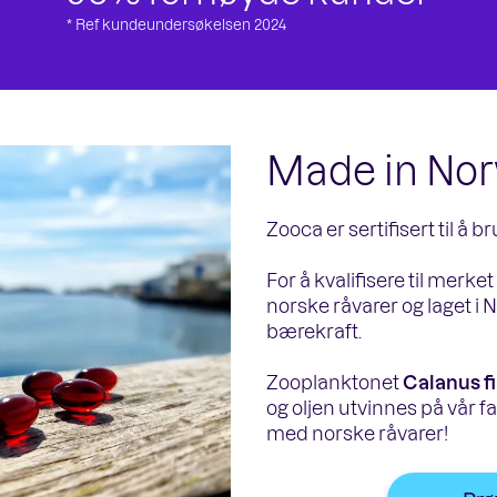
* Ref kundeundersøkelsen 2024
Made in No
Zooca er sertifisert til å
For å kvalifisere til merk
norske råvarer og laget i N
bærekraft.
Zooplanktonet
Calanus f
og oljen utvinnes på vår f
med norske råvarer!