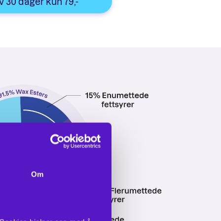
v 30 dager kun 79,-
Om