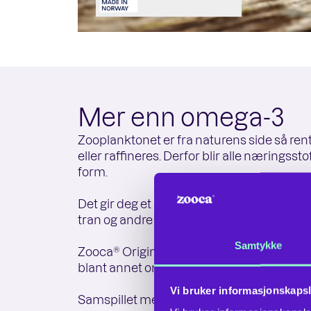
Mer enn omega-3
Zooplanktonet er fra naturens side så rent
eller raffineres. Derfor blir alle næringssto
form.
Det gir deg et unikt spekter av næringss
tran og andre omega-3 produkter fra fisk.
Samtykke
Zooca® Original inneholder over 40 ulike 
blant annet omega-3, astaxanthin, polikos
Vi bruker informasjonskapsl
Samspillet mellom de bioaktive næringssto