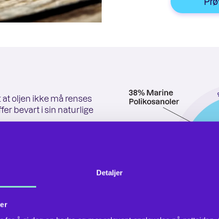
Prø
 at oljen ikke må renses
ffer bevart i sin naturlige
toffer, sammenlignet med
Detaljer
sunne næringsstoffer,
anoler og vitamin D3.
er
ffene bidrar til god