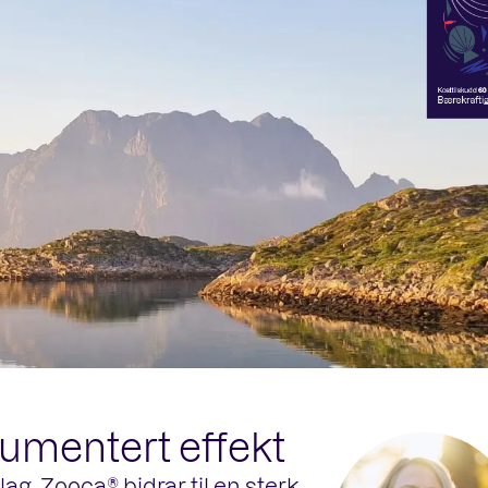
kumentert effekt
lag. Zooca® bidrar til en sterk