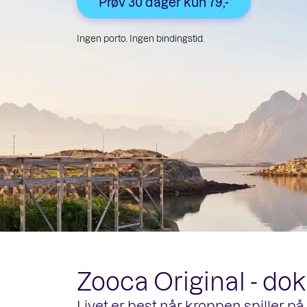
Prøv 30 dager kun 79,-
Ingen porto. Ingen bindingstid.
Zooca Original - do
Livet er best når kroppen spiller på 