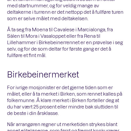
med startnummer, og for veldig mange av
deltakerne i turrenn er det nettopp det å fullføre turen
som er selve målet med deltakelsen.
Å ta seg fra Moena til Cavalese i Marcialonga, fra
Sälen til Mora i Vasaloppet eller fra Rena til
Lillehammer i Birkebeinerrennet er en prøvelse i seg
selv, og for de som deltar for første gang er det å
fullføre et fint mål.
Birkebeinermerket
For ivrige mosjonister er det gjerne tiden som er
målet, eller å ta merket i Birken, som rennet kalles på
folkemunne. Å klare merket i Birken forteller deg at
du har vært 25 prosent eller mindre bak sluttiden til
de beste i din årsklasse.
Når arrangøren regner ut merketiden strykes blant
annet eliteløperne, som først og fremst konkurrerer