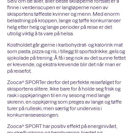
Selv om de aller, aller beste skiløperne fortsatt er å
finne i verdenscupen er langløperne noen av
skisportens tøffeste kvinner og menn. Med enorm
belastning på kroppen, lange og tøffe konkurranser
helg etter helg og lange perioder på reise er det
utrolig viktig å ta vare på helsa.
Kostholdet går gjerne i karbohydrat- og kaloririk mat
som pasta, pizza og ris, i tillegg til sportsdrikke, gels og
sjokolade på trening. Å få i seg nok av det sunne fettet
er krevende, og ekstra krevende blir det når man er
på reisefot.
Zooca® SPORTer derfor det perfekte reisefølget for
skisportens slitere. Ikke bare for å holde seg frisk og
rask i oppkjøringen til en ny sesong med lange
skirenn, en oppkjøring som preges av lange og tøffe
turer på rulleski, men særlig for underveis i
konkurransesesongen.
Zooca® SPORT har positiv effekt på energinivået,
muskelfunksjon og beinbygning, hjertet og