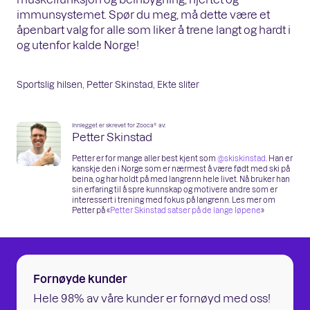
immunsystemet. Spør du meg, må dette være et
åpenbart valg for alle som liker å trene langt og hardt i
og utenfor kalde Norge!
Sportslig hilsen, Petter Skinstad, Ekte sliter
Innlegget er skrevet for Zooca® av:
Petter Skinstad
Petter er for mange aller best kjent som
@skiskinstad
. Han er
kanskje den i Norge som er nærmest å være født med ski på
beina, og har holdt på med langrenn hele livet. Nå bruker han
sin erfaring til å spre kunnskap og motivere andre som er
interessert i trening med fokus på langrenn. Les mer om
Petter på «
Petter Skinstad satser på de lange løpene
»
Fornøyde kunder
Hele 98% av våre kunder er fornøyd med oss!