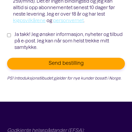
259/mnd). Det er ingen bindingstid og jeg kan
alltid si opp abonnementet senest 10 dager før
neste levering. Jeg er over 18 år og har lest
kjøpsvilkårene
og
personvernet
.
Ja takk! Jeg ønsker informasjon, nyheter og tilbud
på e-post. Jeg kan når som helst trekke mitt
samtykke.
Send bestilling
PS! Introduksjonstilbudet gjelder for nye kunder bosatt i Norge.
Godkjente helsepåstander (EFSA):