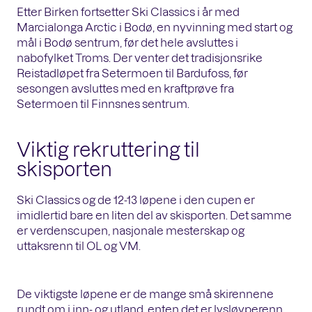
Etter Birken fortsetter Ski Classics i år med
Marcialonga Arctic i Bodø, en nyvinning med start og
mål i Bodø sentrum, før det hele avsluttes i
nabofylket Troms. Der venter det tradisjonsrike
Reistadløpet fra Setermoen til Bardufoss, før
sesongen avsluttes med en kraftprøve fra
Setermoen til Finnsnes sentrum.
Viktig rekruttering til
skisporten
Ski Classics og de 12-13 løpene i den cupen er
imidlertid bare en liten del av skisporten. Det samme
er verdenscupen, nasjonale mesterskap og
uttaksrenn til OL og VM.
De viktigste løpene er de mange små skirennene
rundt om i inn- og utland, enten det er lysløyperenn