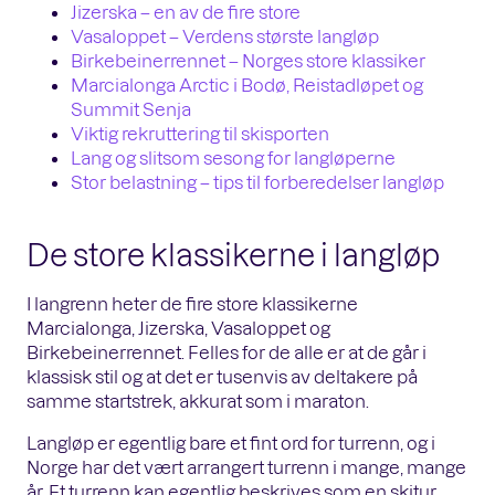
Jizerska – en av de fire store
Vasaloppet – Verdens største langløp
Birkebeinerrennet – Norges store klassiker
Marcialonga Arctic i Bodø, Reistadløpet og
Summit Senja
Viktig rekruttering til skisporten
Lang og slitsom sesong for langløperne
Stor belastning – tips til forberedelser langløp
De store klassikerne i langløp
I langrenn heter de fire store klassikerne
Marcialonga, Jizerska, Vasaloppet og
Birkebeinerrennet. Felles for de alle er at de går i
klassisk stil og at det er tusenvis av deltakere på
samme startstrek, akkurat som i maraton.
Langløp er egentlig bare et fint ord for turrenn, og i
Norge har det vært arrangert turrenn i mange, mange
år. Et turrenn kan egentlig beskrives som en skitur