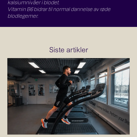
kalsiumnivåer i blodet.
Vitamin B6 bidrar til normal dannelse av røde
blodlegemer.
Siste artikler