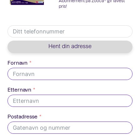
Abonnement på Zooca® gir lavest
pris!
Hent din adresse
Fornavn
Etternavn
Postadresse