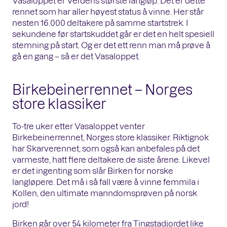
Vasaloppet er Verdens største langløp. Det er dette
rennet som har aller høyest status å vinne. Her står
nesten 16.000 deltakere på samme startstrek. I
sekundene før startskuddet går er det en helt spesiell
stemning på start. Og er det ett renn man må prøve å
gå en gang – så er det Vasaloppet.
Birkebeinerrennet – Norges
store klassiker
To-tre uker etter Vasaloppet venter
Birkebeinerrennet, Norges store klassiker. Riktignok
har Skarverennet, som også kan anbefales på det
varmeste, hatt flere deltakere de siste årene. Likevel
er det ingenting som slår Birken for norske
langløpere. Det må i så fall være å vinne femmila i
Kollen, den ultimate manndomsprøven på norsk
jord!
Birken går over 54 kilometer fra Tingstadjordet like