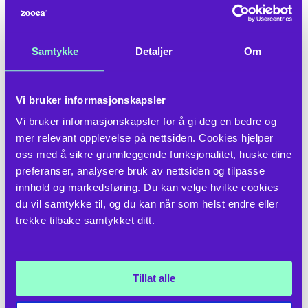
Samtykke
Detaljer
Om
Vi bruker informasjonskapsler
Vi bruker informasjonskapsler for å gi deg en bedre og 
mer relevant opplevelse på nettsiden. Cookies hjelper 
oss med å sikre grunnleggende funksjonalitet, huske dine 
preferanser, analysere bruk av nettsiden og tilpasse 
I hele Norge kryr det av denne typen renn, og for
innhold og markedsføring. Du kan velge hvilke cookies 
mange er dette de beste treningsmålene i hele
du vil samtykke til, og du kan når som helst endre eller 
verden. Prøv gjerne et lokalt turrenn eller to i vinter, så
trekke tilbake samtykket ditt.
kanskje du kan sette deg mål om å fullføre én av
sportens store klassikere en gang i fremtiden.
Tillat alle
Lang og slitsom sesong for
langløperne