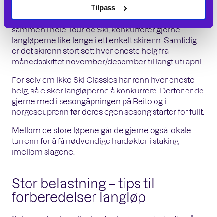
Tilpass
Der verdenscupløperne konkurrerer en 3-4 timer til
sammen i hele Tour de Ski, konkurrerer gjerne
langløperne like lenge i ett enkelt skirenn. Samtidig
er det skirenn stort sett hver eneste helg fra
månedsskiftet november/desember til langt uti april.
For selv om ikke Ski Classics har renn hver eneste
helg, så elsker langløperne å konkurrere. Derfor er de
gjerne med i sesongåpningen på Beito og i
norgescuprenn før deres egen sesong starter for fullt.
Mellom de store løpene går de gjerne også lokale
turrenn for å få nødvendige hardøkter i staking
imellom slagene.
Stor belastning – tips til
forberedelser langløp