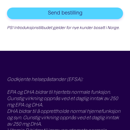
Send bestilling
PS! Introduksjonstilbudet gjelder for nye kunder bosatt i Norge.
Godkjente helsepåstander (EFSA):
EPA og DHA bidrar til hjertets normale funksjon.
Gunstig virkning oppnås ved et daglig inntak av 250
mg EPA og DHA.
DHA bidrar til å opprettholde normal hjernefunksjon
og syn. Gunstig virkning oppnås ved et daglig inntak
av 250 mg DHA.