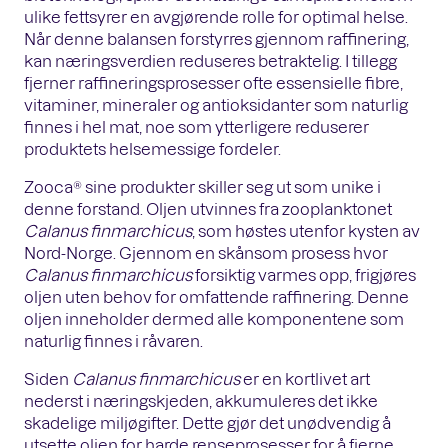
ulike fettsyrer en avgjørende rolle for optimal helse.
Når denne balansen forstyrres gjennom raffinering,
kan næringsverdien reduseres betraktelig. I tillegg
fjerner raffineringsprosesser ofte essensielle fibre,
vitaminer, mineraler og antioksidanter som naturlig
finnes i hel mat, noe som ytterligere reduserer
produktets helsemessige fordeler.
Zooca® sine produkter skiller seg ut som unike i
denne forstand. Oljen utvinnes fra zooplanktonet
Calanus finmarchicus
, som høstes utenfor kysten av
Nord-Norge. Gjennom en skånsom prosess hvor
Calanus finmarchicus
forsiktig varmes opp, frigjøres
oljen uten behov for omfattende raffinering. Denne
oljen inneholder dermed alle komponentene som
naturlig finnes i råvaren.
Siden
Calanus finmarchicus
er en kortlivet art
nederst i næringskjeden, akkumuleres det ikke
skadelige miljøgifter. Dette gjør det unødvendig å
utsette oljen for harde renseprosesser for å fjerne