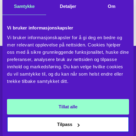
Samtykke
Detaljer
Om
Ofte stilte spørsmål
Her er noen av de mest vanlige spørsmålene vi får
Vi bruker informasjonskapsler
om uraffinert omega-3
Vi bruker informasjonskapsler for å gi deg en bedre og 
mer relevant opplevelse på nettsiden. Cookies hjelper 
oss med å sikre grunnleggende funksjonalitet, huske dine 
preferanser, analysere bruk av nettsiden og tilpasse 
Fornøyde kunder
innhold og markedsføring. Du kan velge hvilke cookies 
Hele 98% av våre kunder er fornøyd med oss!
du vil samtykke til, og du kan når som helst endre eller 
trekke tilbake samtykket ditt.
Les våre kundehistorier
Made in Norway
Tillat alle
Vi sikrer ditt kjøp med kvalitet og bærekraft.
Tilpass
Les om "Made in Norway"