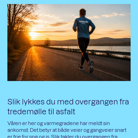
Slik lykkes du med overgangen fra
tredemølle til asfalt
Våren er her og varmegradene har meldt sin
ankomst. Det betyr at både veier og gangveier snart
er frie for snø og is. Slik takler du overgangen fra