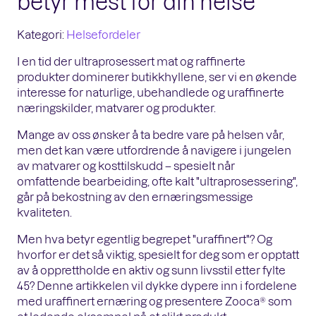
betyr mest for din helse
Kategori:
Helsefordeler
I en tid der ultraprosessert mat og raffinerte
produkter dominerer butikkhyllene, ser vi en økende
interesse for naturlige, ubehandlede og uraffinerte
næringskilder, matvarer og produkter.
Mange av oss ønsker å ta bedre vare på helsen vår,
men det kan være utfordrende å navigere i jungelen
av matvarer og kosttilskudd – spesielt når
omfattende bearbeiding, ofte kalt "ultraprosessering",
går på bekostning av den ernæringsmessige
kvaliteten.
Men hva betyr egentlig begrepet "uraffinert"? Og
hvorfor er det så viktig, spesielt for deg som er opptatt
av å opprettholde en aktiv og sunn livsstil etter fylte
45? Denne artikkelen vil dykke dypere inn i fordelene
med uraffinert ernæring og presentere Zooca® som