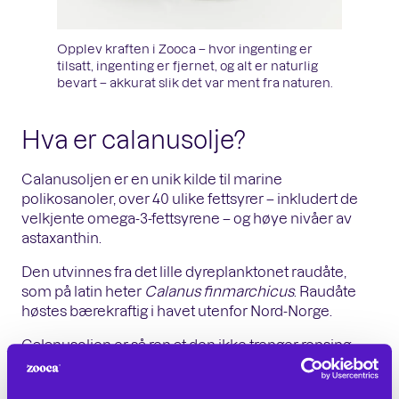
Opplev kraften i Zooca – hvor ingenting er
tilsatt, ingenting er fjernet, og alt er naturlig
bevart – akkurat slik det var ment fra naturen.
Hva er calanusolje?
Calanusoljen er en unik kilde til marine
polikosanoler, over 40 ulike fettsyrer – inkludert de
velkjente omega-3-fettsyrene – og høye nivåer av
astaxanthin.
Den utvinnes fra det lille dyreplanktonet raudåte,
som på latin heter
Calanus finmarchicus
. Raudåte
høstes bærekraftig i havet utenfor Nord-Norge.
Calanusoljen er så ren at den ikke trenger rensing
eller raffinering, noe som betyr at næringsstoffene
bevares i sin naturlige form. Vi kaller oljen uraffinert!