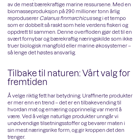
av de mest bærekraftige marine ressursene. Med en
biomasseproduksjon på 290 millioner tonn årlig
reproduserer
Calanus finmarchicus
seg i et tempo
som er dobbelt så raskt som hele verdens fiskeri og
oppdrett til sammen. Denne overfloden gjør det til en
svært fornybar og bærekraftig næringskilde som ikke
truer biologisk mangfold eller marine økosystemer –
så lenge det høstes ansvarlig.
Tilbake til naturen: Vårt valg for
fremtiden
Å velge riktig fett har betydning. Uraffinerte produkter
er mer enn en trend – det er en tilbakevending til
hvordan mat og ernæring opprinnelig var ment å
være. Ved å velge naturlige produkter unngår vi
unødvendige tilsetningsstoffer og bevarer maten i
sin mest næringsrike form, og gir kroppen det den
trenger.